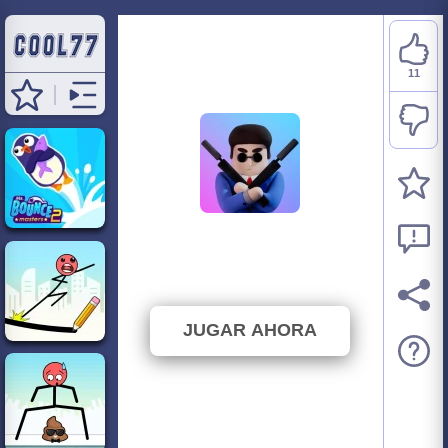
11
Mr Bullet
⭐ 84.62% (13 Votos)
JUGAR AHORA