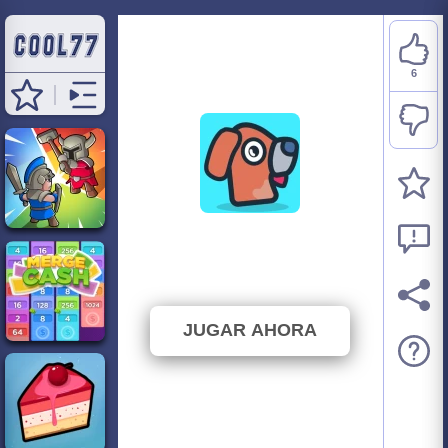
6
Merge Party
⭐ 75% (8 Votos)
JUGAR AHORA