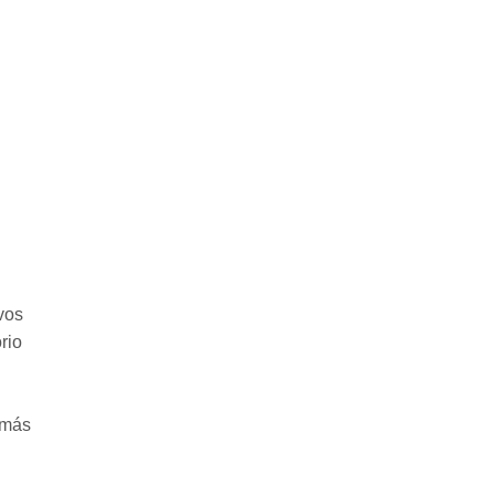
vos
rio
 más