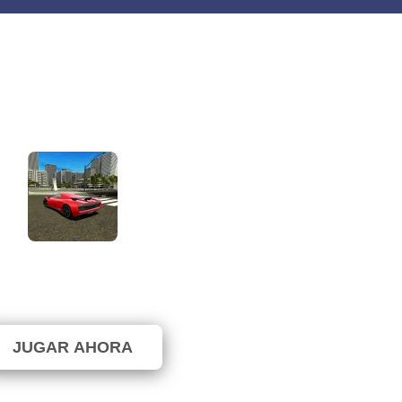
lin Cars Multiplayer B
⭐ 100% (21 Votos)
JUGAR AHORA