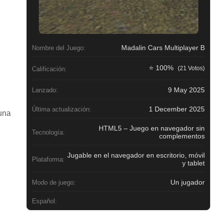
Madalin Cars Multiplayer B
Nombre del Juego:
⭐ 100%
(21 Votos)
Calificación:
9 May 2025
Lanzado:
1 December 2025
Última actualización:
una
HTML5 – Juego en navegador sin
Tecnología:
complementos
Jugable en el navegador en escritorio, móvil
Plataforma:
y tablet
Un jugador
Modo de juego:
Español: