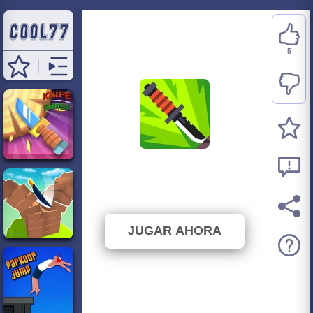
5
Knife Up
⭐ 100% (5 Votos)
JUGAR AHORA