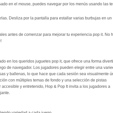
asado en el mouse, puedes navegar por los menús usando las te
las. Desliza por la pantalla para estallar varias burbujas en un
ales antes de comenzar para mejorar tu experiencia pop it. No 
!
rado en los queridos juguetes pop it, que ofrece una forma divert
 juego de navegador. Los jugadores pueden elegir entre una vari
usas y ballenas, lo que hace que cada sesión sea visualmente ú
ación con múltiples temas de fondo y una selección de pistas
 accesible y entretenido, Hop & Pop It invita a los jugadores a
jante.
adiendo variedad a cada juego.