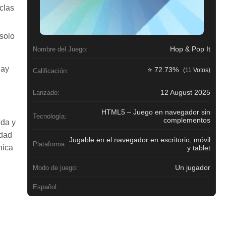
clas
 solo
Hop & Pop It
Nombre del Juego:
hay
⭐ 72.73%
(11 Votos)
Calificación:
12 August 2025
Lanzado:
HTML5 – Juego en navegador sin
Tecnología:
complementos
ida y
edad
Jugable en el navegador en escritorio, móvil
Plataforma:
nica
y tablet
Un jugador
Modo de juego:
Español: