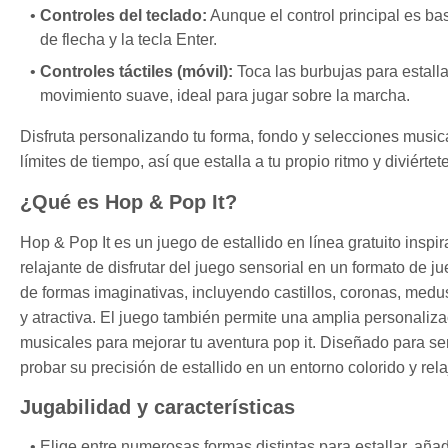
Controles del teclado:
Aunque el control principal es b
de flecha y la tecla Enter.
Controles táctiles (móvil):
Toca las burbujas para estallar
movimiento suave, ideal para jugar sobre la marcha.
Disfruta personalizando tu forma, fondo y selecciones music
límites de tiempo, así que estalla a tu propio ritmo y diviértete
¿Qué es Hop & Pop It?
Hop & Pop It es un juego de estallido en línea gratuito inspi
relajante de disfrutar del juego sensorial en un formato de
de formas imaginativas, incluyendo castillos, coronas, med
y atractiva. El juego también permite una amplia personaliz
musicales para mejorar tu aventura pop it. Diseñado para ser
probar su precisión de estallido en un entorno colorido y rela
Jugabilidad y características
Elige entre numerosas formas distintas para estallar, añ