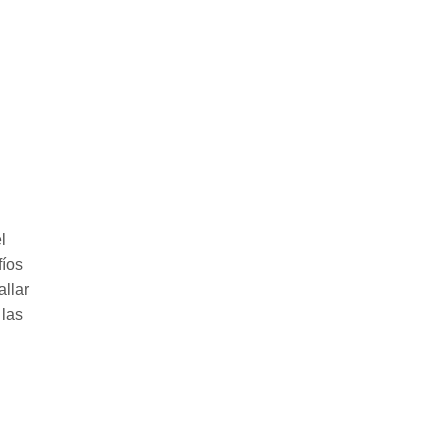
l
fíos
allar
 las