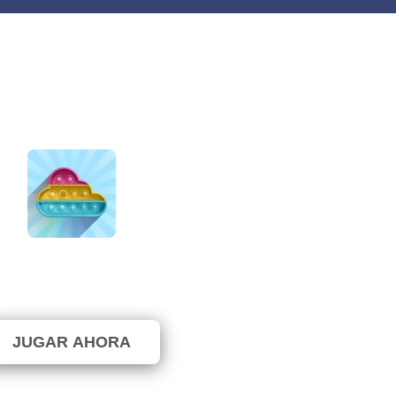
Hop & Pop It
⭐ 72.73% (11 Votos)
JUGAR AHORA