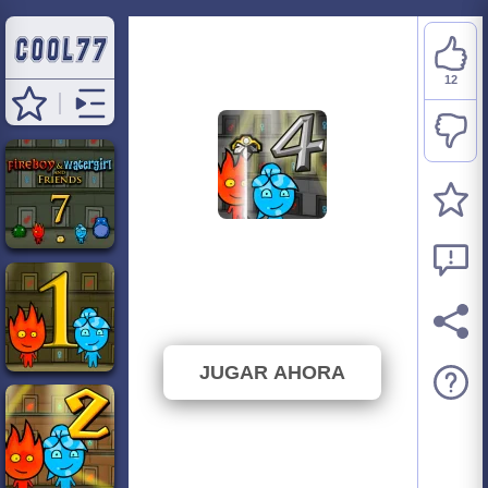
12
Fireboy and Watergirl 4
Crystal Temple
⭐ 100% (12 Votos)
JUGAR AHORA