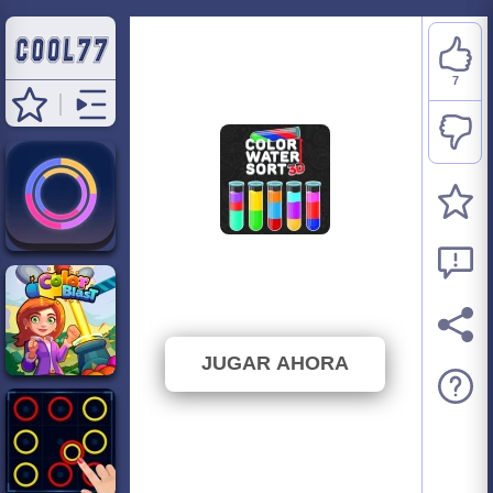
7
Color Water Sort 3D
⭐ 100% (7 Votos)
JUGAR AHORA