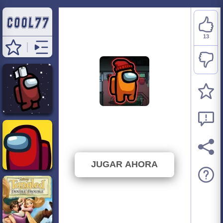
13
Among Us Impostor
⭐ 92.86% (14 Votos)
JUGAR AHORA