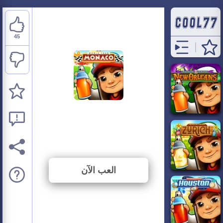
45
Subway Surfers:
Monaco
⭐ 91.84% (49 الأصوات)
العب الآن