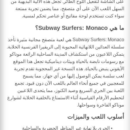
على الشاشة لتفعيل اللوح الطائر. تجعل هذه الآلية البديهية من
السهل اللعب الآن على أي متصفح، مما يضمن تجربة ممتعة
سواء كنت تستخدم لوحة مفاتيح أو عناصر تحكم لمسية.
ما هي Subway Surfers: Monaco؟
Subway Surfers: Monaco هي لعبة متصفح مجانية مثيرة تأخذ
سلسلة العدائين اللانهائية المحبوبة إلى الريفيرا الفرنسية الخلابة.
يتمكن اللاعبون من استكشاف المدينة الساحلية الرائعة موناكو
مع رسومات نابضة بالحياة وبيئات ديناميكية تجعل هذا الموقع
الأيقوني ينبض بالحياة. هذه النسخة غير المحجوبة تقدم تجربة
لعب سلسة يمكن الوصول إليها من أي جهاز، مما يسمح
للمعجبين في جميع أنحاء العالم باللعب الآن دون قيود. تجمع
اللعبة بين الجري السريع وصيد الكنوز، مما يتحدى اللاعبين
لتحطيم الأرقام القياسية أثناء الاستمتاع بالخلفية الخلابة لشوارع
موناكو الفاخرة وسواحلها.
أسلوب اللعب والميزات
الجري بلا نهاية عبر المناظر الحضرية والساحلية