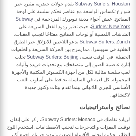
Subway Surfers: Houston
تقدم جولات حضرية مثيرة عبر
شوارع تكساس الواسعة مع عناصر تحكم سلسة على لوحة
المفاتيح. عيش أجواء مدينة نيويورك المزدحمة في
Subway
Surfers: New York
، حيث تعتبر ردود الفعل السريعة على
الشاشات اللمسية أو لوحات المفاتيح مفتاحًا لتجنب العقبات.
Subway Surfers: Zurich
تدعو اللاعبين للانزلاق عبر الطرق
الخلابة في سويسرا، مما يمزج بين الحركة السريعة والخلفيات
الجميلة. في الوقت نفسه،
Subway Surfers: Beijing
تجلب
إثارة عاصمة الصين إلى متصفحك، مع تحديات فريدة وآليات
لعب سلسة مثالية لكل من أجهزة الكمبيوتر المكتبية والأجهزة
المحمولة. كل لعبة في السلسلة تحافظ على أسلوب اللعب
الأساسي للجري اللانهائي بينما تقدم بيئات وكنوز جديدة
لاكتشافها.
نصائح واستراتيجيات
لزيادة نقاطك في Subway Surfers: Monaco، ركز على إتقان
توقيت القفزات والتدحرجات لتجنب الاصطدامات. استخدم اللوح
الطائر بحكمة لتجاوز الأقسام الصعبة وتمديد جريتك. اجمع أكبر