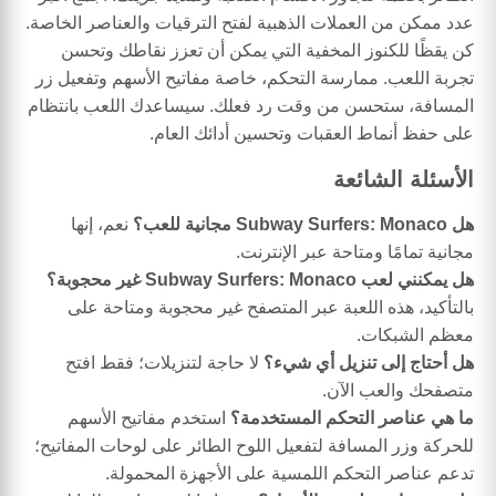
عدد ممكن من العملات الذهبية لفتح الترقيات والعناصر الخاصة.
كن يقظًا للكنوز المخفية التي يمكن أن تعزز نقاطك وتحسن
تجربة اللعب. ممارسة التحكم، خاصة مفاتيح الأسهم وتفعيل زر
المسافة، ستحسن من وقت رد فعلك. سيساعدك اللعب بانتظام
على حفظ أنماط العقبات وتحسين أدائك العام.
الأسئلة الشائعة
هل Subway Surfers: Monaco مجانية للعب؟
نعم، إنها
مجانية تمامًا ومتاحة عبر الإنترنت.
هل يمكنني لعب Subway Surfers: Monaco غير محجوبة؟
بالتأكيد، هذه اللعبة عبر المتصفح غير محجوبة ومتاحة على
معظم الشبكات.
هل أحتاج إلى تنزيل أي شيء؟
لا حاجة لتنزيلات؛ فقط افتح
متصفحك والعب الآن.
ما هي عناصر التحكم المستخدمة؟
استخدم مفاتيح الأسهم
للحركة وزر المسافة لتفعيل اللوح الطائر على لوحات المفاتيح؛
تدعم عناصر التحكم اللمسية على الأجهزة المحمولة.