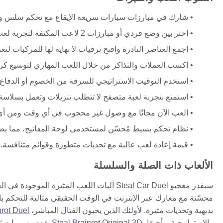
شارك في مبارزات سيارات سريعة الإيقاع مع تحكم سلس وآل
اختر بين وضع فردي أو مبارزات 2 لاعب المكثفة لتجربة لعب متنوعة.
اجمع العناصر النادرة وافتح ترقيات لا نهاية لها للمركبات لتعزي
اكسب العملات والتذاكر من خلال اللعب المهاري لتوسيع كر
استخدم التوقيت الاستراتيجي للسرقة من الخصوم أو الدفاع
استمتع بتجربة لعبة متصفح لا تتطلب تنزيلات وتعمل بسلاسة
العب الآن مجانًا مع وصول غير محجوب في أي وقت ومن أي
نظام تحكم بسيط مُحسّن لمستخدمي لوحة المفاتيح، مما يض
قيمة إعادة لعب عالية مع تحديات متطورة وقوائم متنافسة.
الألعاب ذات الصلة والسلسلة
سيقدر معجبو Steal Car Duel آليات اللعب المثيرة الموجودة في العناوين ذات الصلة.
محسّنة مع معارك عبر الإنترنت في الوقت الحقيقي مثالية للتحكم با
بديهية وتحديات مثيرة. لأولئك الذين يحبون القتال المباشر،
nrot Duel
والاستراتيجية. وأخيرًا،
Steal Brainrot Original 3D
يقدم رسومات ثلاث