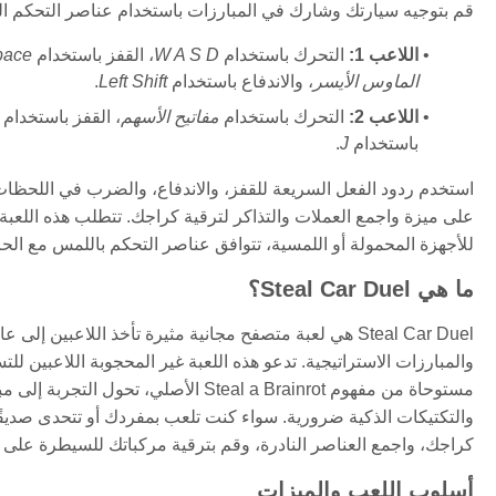
قم بتوجيه سيارتك وشارك في المبارزات باستخدام عناصر التحكم التا
اللاعب 1:
التحرك باستخدام
W A S D
، القفز باستخدام
pace
الماوس الأيسر
، والاندفاع باستخدام
Left Shift
.
اللاعب 2:
التحرك باستخدام
مفاتيح الأسهم
، القفز باستخدام
باستخدام
J
.
استخدم ردود الفعل السريعة للقفز، والاندفاع، والضرب في اللحظا
على ميزة واجمع العملات والتذاكر لترقية كراجك. تتطلب هذه اللعبة ع
للأجهزة المحمولة أو اللمسية، تتوافق عناصر التحكم باللمس مع ال
ما هي Steal Car Duel؟
Steal Car Duel هي لعبة متصفح مجانية مثيرة تأخذ اللاعبي
والمبارزات الاستراتيجية. تدعو هذه اللعبة غير المحجوبة اللاعبين 
مستوحاة من مفهوم Steal a Brainrot الأ
كراجك، واجمع العناصر النادرة، وقم بترقية مركباتك للسيطرة على 
أسلوب اللعب والميزات