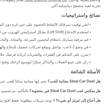
تجربة لعبة متصفح ديناميكية أكثر.
نصائح واستراتيجيات
اتقن توقيت سرقاتك لالتقاط الخصوم على حين غرة دون الم
استخدم الاندفاع (Left Shift) بشكل استراتيجي للهروب من المواقف الضيقة أو الاقتراب لضربة.
قم بترقية سيارتك بانتظام لتحسين السرعة، والمتانة، والتحك
في وضع 2 لاعب، تواصل وتوقع تحركات خصمك للدفاع والهجمات بشكل أفضل.
تمرن على التحكم في القفزات والضربات لزيادة فرصك خلال
ركز على جمع العملات والتذاكر مبكرًا لتوسيع كراجك وفتح ت
الأسئلة الشائعة
هل Steal Car Duel مجانية للعب؟
نعم، إنها مجانية تمامًا للعب عب
هل يمكنني لعب Steal Car Duel غير محجوبة؟
بالتأكيد، تم تصميم
هل أحتاج إلى تنزيل أي شيء؟
لا توجد تنزيلات مطلوبة؛ فقط افتح م