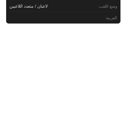
لاعبان / متعدد اللاعبين
وضع اللعب:
العربية: