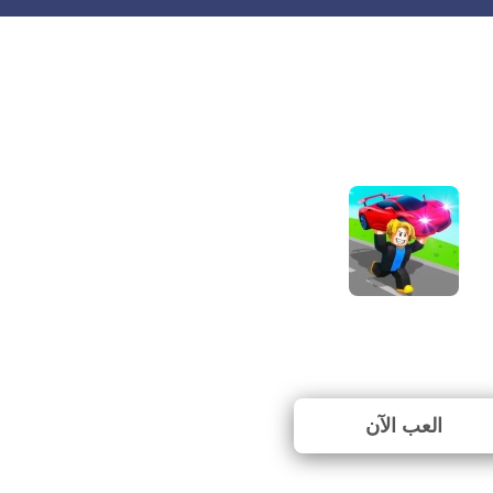
Steal Car Duel
⭐ 80% (20 الأصوات)
العب الآن