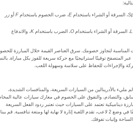
لية:
S
، السرقة أو الشراء باستخدام
E
، ضرب الخصوم باستخدام
F
أو
زر
L
، السرقة أو الشراء باستخدام
O
، الضرب باستخدام
K
، والاندفاع
ت المناسبة لتجاوز خصومك. سرق العناصر القيمة خلال المبارزة للحصو
بر المتصفح توقيتًا استراتيجيًا مع حركة سريعة للفوز بكل مباراة. بالن
حركة والإجراءات للحفاظ على سلاسة وسهولة اللعب.
ن إلى عالم مليء بالأدرينالين من السيارات السريعة، والمنافسات الشديدة،
للتسابق، والتصادم، والتفوق على الخصوم في معارك سيارات عالية المخا
صلي، تحول التجربة إلى مبارزة ديناميكية تعتمد على السيارات حيث تعتبر ردود الفعل السريعة
والتكتيكات الذكية ضرورية. سواء كنت تلعب بمفردك أو تتحدى صديقًا في وضع 2 لاعب، تقدم اللعبة إثارة لا نهاية لها ومتعة تنافسية. قم ببن
الساحة وإثبات تفوقك.