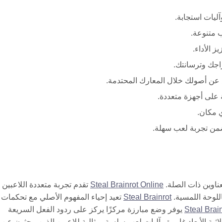
يات استجابة.
ز الأداء.
اجك وترسانتك.
 عن أصولك خلال المعارك المحتدمة.
 على أجهزة متعددة.
 مكان.
من تجربة لعب سهلة.
Steal Brainrot Online
تقدم تجربة متعددة اللاعبين
للوحة اللمسية.
Steal Brainrot
تعيد إحياء المفهوم الأصلي مع تحكمات
Steal Brai
يوفر وضع مبارزة مركزًا يركز على ردود الفعل السريعة
ية الأبعاد غامرة وآليات لعب سلسة، مثالية للاعبين الذين يبحثون عن