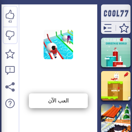
43
Snow Ball Racing
Mutliplayer
⭐ 66.15% (65 الأصوات)
العب الآن