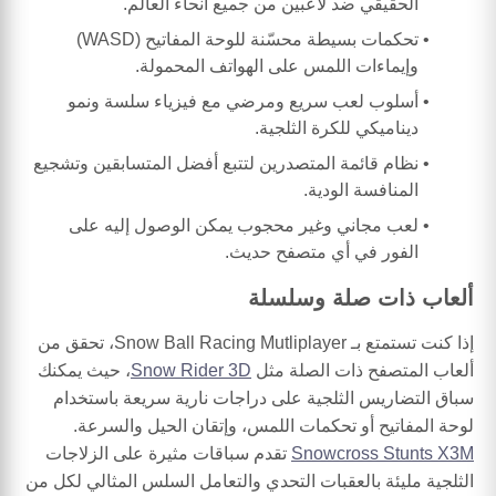
الحقيقي ضد لاعبين من جميع أنحاء العالم.
تحكمات بسيطة محسّنة للوحة المفاتيح (WASD)
وإيماءات اللمس على الهواتف المحمولة.
أسلوب لعب سريع ومرضي مع فيزياء سلسة ونمو
ديناميكي للكرة الثلجية.
نظام قائمة المتصدرين لتتبع أفضل المتسابقين وتشجيع
المنافسة الودية.
لعب مجاني وغير محجوب يمكن الوصول إليه على
الفور في أي متصفح حديث.
ألعاب ذات صلة وسلسلة
إذا كنت تستمتع بـ Snow Ball Racing Mutliplayer، تحقق من
ألعاب المتصفح ذات الصلة مثل
Snow Rider 3D
، حيث يمكنك
سباق التضاريس الثلجية على دراجات نارية سريعة باستخدام
لوحة المفاتيح أو تحكمات اللمس، وإتقان الحيل والسرعة.
Snowcross Stunts X3M
تقدم سباقات مثيرة على الزلاجات
الثلجية مليئة بالعقبات التحدي والتعامل السلس المثالي لكل من