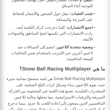
للتوجيه أثناء السباق.
تجنب العقبات:
تنقل حول الصخور والأشجار للحفاظ
على السرعة والمسافة.
اجمع الانتصارات:
كلما دحرجت كرتك الثلجية أبعد،
زادت الانتصارات التي تكسبها لفتح المناطق والحيوانات
الأليفة.
وضعية متعددة اللاعبين:
انضم إلى السباقات ضد
لاعبين آخرين عبر الإنترنت باستخدام نفس التحكمات
للمتعة التنافسية.
ما هي Snow Ball Racing Mutliplayer؟
Snow Ball Racing Mutliplayer هي لعبة متصفح مجانية مثيرة
حيث يقوم اللاعبون ببناء وسباق كرات الثلج الضخمة على
المنحدرات الجليدية. تجمع هذه اللعبة غير المحجوبة بين الحركة
السريعة والترقيات الاستراتيجية، مما يجعلها مثالية للاعبين
التنافسيين الذين يسعون إلى إعادة اللعب بلا حدود. بينما تدحرج
كرتك الثلجية، تنمو أكبر وأسرع، مما يتيح لك قطع مسافات أكبر