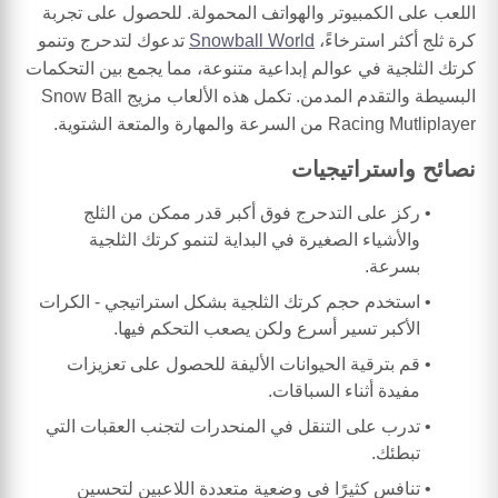
اللعب على الكمبيوتر والهواتف المحمولة. للحصول على تجربة
كرة ثلج أكثر استرخاءً،
Snowball World
تدعوك لتدحرج وتنمو
كرتك الثلجية في عوالم إبداعية متنوعة، مما يجمع بين التحكمات
البسيطة والتقدم المدمن. تكمل هذه الألعاب مزيج Snow Ball
Racing Mutliplayer من السرعة والمهارة والمتعة الشتوية.
نصائح واستراتيجيات
ركز على التدحرج فوق أكبر قدر ممكن من الثلج
والأشياء الصغيرة في البداية لتنمو كرتك الثلجية
بسرعة.
استخدم حجم كرتك الثلجية بشكل استراتيجي - الكرات
الأكبر تسير أسرع ولكن يصعب التحكم فيها.
قم بترقية الحيوانات الأليفة للحصول على تعزيزات
مفيدة أثناء السباقات.
تدرب على التنقل في المنحدرات لتجنب العقبات التي
تبطئك.
تنافس كثيرًا في وضعية متعددة اللاعبين لتحسين