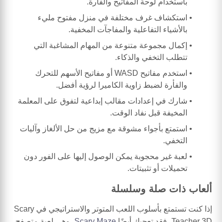
باستخدام لوحة المفاتيح والفأرة.
استكشاف غرف مختلفة في منزل مفتوح مليء
بالأشياء التفاعلية والمفاجآت المخفية.
إكمال مجموعة متنوعة من المهام المشاغبة التي
تتطلب التخفي والذكاء.
استخدم مفاتيح WASD أو مفاتيح الأسهم للتحرك
والفأرة لضبط زاوية الكاميرا لرؤية أفضل.
شارك في إعدادات مقالب إبداعية لتفوق على المعلمة
المخيفة قبل نفاد الوقت.
استمتع بأجواء مشوقة مع مزيج من حل الألغاز وآليات
التخفي.
لعبة غير محجوبة يمكن الوصول إليها على الفور دون
تحميلات أو تثبيتات.
ألعاب ذات صلة وسلسلة
إذا كنت تستمتع بأسلوب اللعب المتوتر والاستراتيجي في Scary
Teacher 3D، فقد تعجبك أيضًا
Scary Maze
، وهي لعبة متصفح