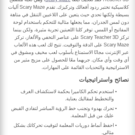
كلاسيكية تختبر ردود أفعالك وتركيزك. تقدم Scary Maze آليات
بسيطة ولكنها تحدي حيث يتعين على اللاعبين التنقل في متاهة
دون لمس الجدران، مما يجعلها مثالية للتحكم باستخدام لوحة
المفاتيح أو اللمس. توفر كلتا اللعبتين تجربة مثيرة، ولكن بينما
تركز Scary Teacher 3D على عناصر التخفي والألغاز، تركز
Scary Maze على الدقة والتوقيت. تتيح لك لعب هذه الألعاب
عبر الإنترنت مجانًا الاستمتاع بأسلوب لعب مخيف ومشوق في
أي وقت وأي مكان. جربهما معًا للحصول على مزيج مثير من
الاستراتيجية والتحديات القائمة على المهارات.
نصائح واستراتيجيات
استخدم تحكم الكاميرا بحكمة لاستكشاف الغرف
والتخطيط لمقالبك بعناية.
تحرك بهدوء وتجنب خط الرؤية المباشر لتفادي القبض
عليك من قبل المعلمة.
احفظ أنماط دوريات المعلمة لتوقيت تحركاتك بشكل
مثالي.