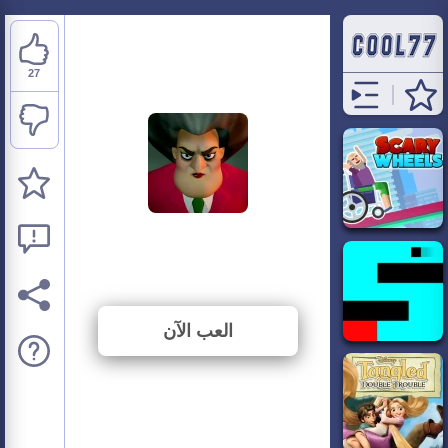
27
Scary Teacher 3D
⭐ 72.97% (37 الأصوات)
العب الآن