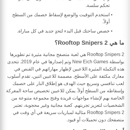
تحكم سلسة.
استخدم التوقيت والوضع لإسقاط خصمك من السطح
أولاً.
خصص ساحتك قبل البدء لتحدٍ جديد في كل مباراة.
ما هي Rooftop Snipers 2؟
Rooftop Snipers 2 هي لعبة متصفح مجانية مثيرة تم تطويرها
بواسطة New Eich Games وتم إصدارها في عام 2019. تتحدى
هذه التكملة المثيرة اللاعبين لإظهار مهاراتهم في القنص في
معارك مكثفة على الأسطح. مصممة للاعبين اثنين، تقدم أسلوب
لعب تنافسي وسريع حيث الهدف هو إطلاق النار على خصمك
وإسقاطه من السطح أولاً. يمكن للاعبين تخصيص ساحة المعركة
الخاصة بهم لإنشاء مواجهات فريدة وفتح مجموعة متنوعة من
الشخصيات لتعزيز تجربتهم. كعبة مجانية وغير محجوبة، تعتبر
Rooftop Snipers 2 مثالية لمباريات سريعة في أي وقت في
متصفحك دون تحميلات أو قيود.