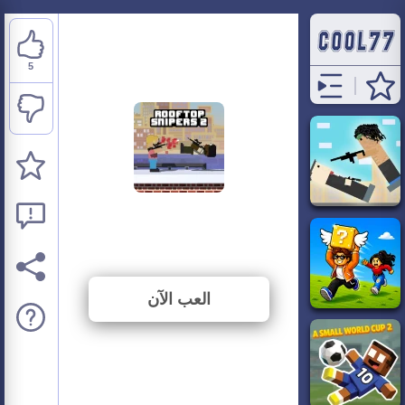
5
Rooftop Snipers 2
⭐ 83.33% (6 الأصوات)
العب الآن