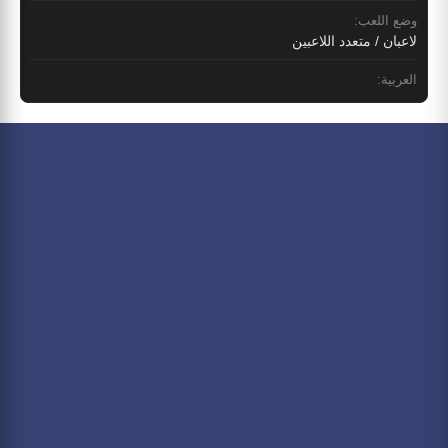
وضع اللعب:
لاعبان / متعدد اللاعبين
العربية: