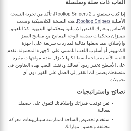
ألعاب ذات صلة وسلسلة
إذا كنت تستمتع بـ Rooftop Snipers 2، تأكد من تجربة النسخة
الأصلية
Rooftop Snipers
. هذه النسخة الكلاسيكية وضعت
الأساس بمعارك القنص الإدمانية وتحكماتها البديهية. كلا اللعبتين
تتميزان بتحكمات صديقة للوحة المفاتيح مع مفاتيح القفز
والإطلاق، مما يجعلها مثالية لمباريات سريعة على أجهزة
الكمبيوتر أو أسلوب اللعب اللمسي على الأجهزة المحمولة. تقدم
اللعبة الأصلية ساحة أبسط لكنها لا تزال تقدم مواجهات مثيرة
على الأسطح تختبر ردود أفعالك ودقتك. اللعب بهذه العناوين في
متصفحك يضمن لك القفز إلى العمل على الفور دون أي
تحميلات.
نصائح واستراتيجيات
اتقن توقيت قفزاتك وإطلاقاتك لتفوق على خصمك
بفعالية.
استخدم تخصيص الساحة لممارسة سيناريوهات معركة
مختلفة وتحسين مهاراتك.