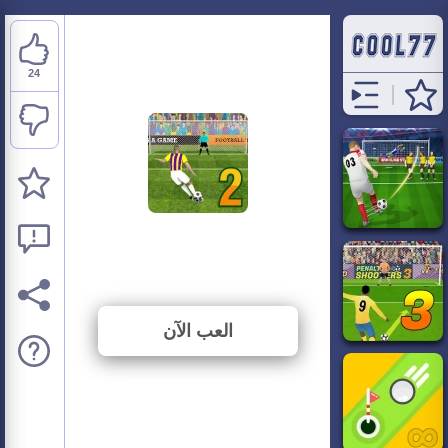
24
Penalty Shooters 2
⭐ 77.42% (31 الأصوات)
العب الآن