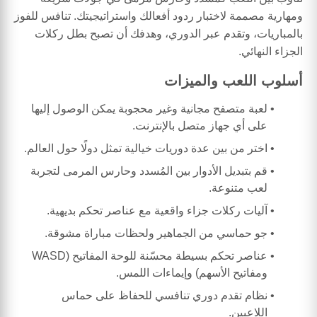
ومهارية مصممة لاختبار ردود أفعالك واستراتيجيتك. تنافس للفوز
بالمباريات، وتقدم عبر الدوري، وهدفك أن تصبح بطل ركلات
الجزاء النهائي.
أسلوب اللعب والميزات
لعبة متصفح مجانية وغير محجوبة يمكن الوصول إليها
على أي جهاز متصل بالإنترنت.
اختر من بين عدة دوريات خيالية تمثل دولًا حول العالم.
قم بتبديل الأدوار بين المُسدد وحارس المرمى لتجربة
لعب متنوعة.
آليات ركلات جزاء واقعية مع عناصر تحكم بديهية.
جو حماسي من الجماهير ولحظات مباراة مشوقة.
عناصر تحكم بسيطة محسّنة للوحة المفاتيح (WASD
ومفاتيح الأسهم) وإيماءات اللمس.
نظام تقدم دوري تنافسي للحفاظ على حماس
اللاعبين.