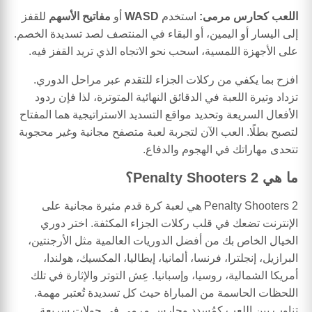
اللعب كحارس مرمى:
استخدم
WASD
أو
مفاتيح الأسهم
للقفز
إلى اليسار أو اليمين، أو البقاء في المنتصف لصد تسديدة الخصم.
على الأجهزة اللمسية، اسحب نحو الاتجاه الذي تريد القفز فيه.
افزح بما يكفي من ركلات الجزاء للتقدم عبر مراحل الدوري.
تزداد وتيرة اللعبة في الدقائق النهائية المتوترة، لذا فإن ردود
الأفعال السريعة وتحديد مواقع التسديد الاستراتيجية هما المفتاح
لتصبح بطلًا. العب الآن لتجربة لعبة متصفح مجانية وغير محجوبة
تتحدى مهاراتك في الهجوم والدفاع.
ما هي Penalty Shooters 2؟
Penalty Shooters 2 هي لعبة كرة قدم مثيرة مجانية على
الإنترنت تضعك في قلب ركلات الجزاء المكثفة. اختر دوري
الخيال الخاص بك من أفضل الدوريات العالمية مثل الأرجنتين،
البرازيل، إنجلترا، فرنسا، ألمانيا، إيطاليا، المكسيك، هولندا،
أمريكا الشمالية، روسيا، وإسبانيا. عِش التوتر والإثارة في تلك
اللحظات الحاسمة من المباراة حيث كل تسديدة تُعتبر مهمة.
تناوب بين اللعب كمُسدد وحارس مرمى في جولات سريعة