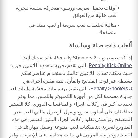
أوقات تحميل سريعة ورسوم متحركة سلسة لتجربة
لعب خالية من العوائق.
مثالية لجلسات لعب سريعة أو لعب ممتد في
متصفحك.
ألعاب ذات صلة وسلسلة
إذا كنت تستمتع بـ Penalty Shooters 2، فقد تعجبك أيضًا
Penalty Kick Online
، التي تقدم تجربة متعددة اللاعبين حيوية
حيث يمكنك تحدي اللاعبين عالميًا باستخدام عناصر تحكم
بسيطة عبر لوحة المفاتيح والفأرة. تتمة مثيرة أخرى هي
Penalty Shooters 3
، التي تتميز برسومات محسّنة وآليات لعب
جديدة مصممة لكل من أجهزة الكمبيوتر واللمس، مما يوفر
تحديات أكبر في ركلات الجزاء والمنافسات الدوري. كلا اللعبتين
تحافظان على أسلوب سريع وسهل الوصول مثالي للعب عبر
المتصفح وتواصلان تقليد ركلات الجزاء المثير. انغمس في هذه
العناوين لتجربة ديناميكيات لعب متنوعة وصقل مهاراتك في
التسديد وحراسة المرمى في بيئات مجانية، على الإنترنت، وغير