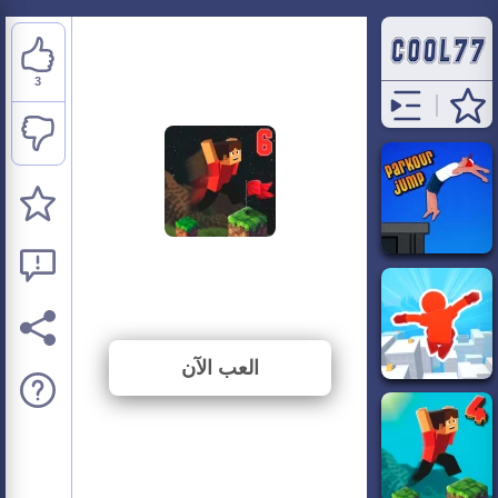
3
Parkour Block 6
⭐ 75% (4 الأصوات)
العب الآن