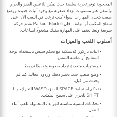
المحجوبة توفر تجربة سلسة حيث يمكن للاعبين القفز والجري
والتنقل عبر مستويات تزداد صعوبة مع وجود آليات جديدة ووضع
صعب يتحدى المهارات. سواء كنت ترغب في اللعب الآن على
سطح المكتب أو الهاتف، فإن Parkour Block 6 تقدم حركة
سريعة ولعبًا يعتمد على المهارة يبقيك مشغولًا لساعات.
أسلوب اللعب والميزات
آليات باركور كلاسيكية مع تحكم سلس باستخدام لوحة
المفاتيح أو شاشة اللمس.
مستويات متعددة تزداد صعوبة وتعقيدًا تدريجيًا.
وضع صعب جديد يختبر دقتك وردود أفعالك كما لم
يحدث من قبل.
تحكم استجابة: SPACE للقفز، WASD للتحرك، وL.
SHIFT للجري على سطح المكتب.
تحكمات لمسية مناسبة للهواتف المحمولة للعب أثناء
التنقل.