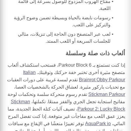
مفتاح الهروب المزدوج للوصول بسرعة إلى قائمة
اللعبة.
رسومات نابضة بالحياة وبسيطة تضمن وضوح الرؤية
والتركيز على اللعب.
لعب عبر المتصفح دون الحاجة إلى تنزيلات، مثالي
للجلسات السريعة أو اللعب الممتد.
ألعاب ذات صلة وسلسلة
إذا كنت تستمتع بـ Parkour Block 6، فستحب استكشاف ألعاب
متصفح مثيرة أخرى تختبر خفة حركتك وتوقيتك.
Italian
Brainrot Obby Parkour
تقدم لمسة غريبة على دورات العقبات
مع تحديات باركور مثيرة. لعشاق الحركة بالشخصيات العصا،
Stickman Parkour
تقدم رسوم متحركة سلسة وتحكمات لوحة
مفاتيح استجابة تجعل الجري والقفز ممتعًا. تكملتها،
Stickman
Parkour 2: Lucky Block
، تضيف آليات كتلة الحظ الجديدة، مما
يعزز عمق اللعب مع مفاجآت غير متوقعة. إذا كنت تفضل المرح
المائي،
AquaPark io
توفر تغييرًا منعشًا في الإيقاع مع سباقات
منزلقات مائية سريعة مثالية للعب باللمس أو لوحة المفاتيح.