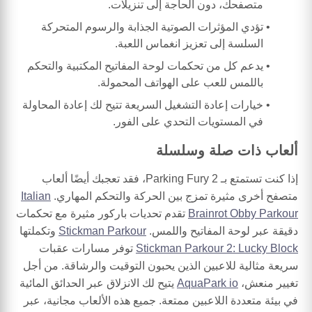
متصفحك، دون الحاجة إلى تنزيلات.
تؤدي المؤثرات الصوتية الجذابة والرسوم المتحركة
السلسة إلى تعزيز انغماس اللعبة.
يدعم كل من تحكمات لوحة المفاتيح المكتبية والتحكم
باللمس للعب على الهواتف المحمولة.
خيارات إعادة التشغيل السريعة تتيح لك إعادة المحاولة
في المستويات التحدي على الفور.
ألعاب ذات صلة وسلسلة
إذا كنت تستمتع بـ Parking Fury 2، فقد تعجبك أيضًا ألعاب
متصفح أخرى مثيرة تمزج بين الحركة والتحكم المهاري.
Italian
Brainrot Obby Parkour
تقدم تحديات باركور مثيرة مع تحكمات
دقيقة عبر لوحة المفاتيح واللمس.
Stickman Parkour
وتكملتها
Stickman Parkour 2: Lucky Block
توفر مسارات عقبات
سريعة مثالية للاعبين الذين يحبون التوقيت والرشاقة. من أجل
تغيير منعش،
AquaPark io
يتيح لك الانزلاق عبر الحدائق المائية
في بيئة متعددة اللاعبين ممتعة. جميع هذه الألعاب مجانية، عبر