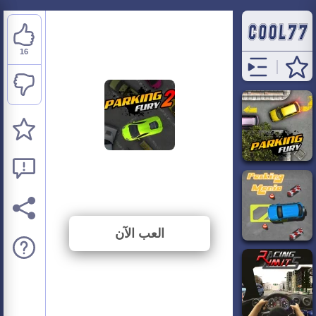
16
Parking Fury 2
⭐ 84.21% (19 الأصوات)
العب الآن