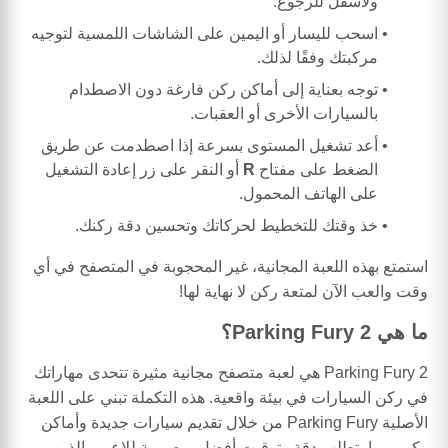
ولأسفل للرجوع.
اسحب لليسار أو اليمين على الشاشات اللمسية لتوجيه
مركبتك وفقًا لذلك.
توجه بعناية إلى أماكن ركن فارغة دون الاصطدام
بالسيارات الأخرى أو العقبات.
أعد تشغيل المستوى بسرعة إذا اصطدمت عن طريق
الضغط على مفتاح
R
أو النقر على زر إعادة التشغيل
على الهاتف المحمول.
خذ وقتك للتخطيط لحركاتك وتحسين دقة ركنك.
استمتع بهذه اللعبة المجانية، غير المحجوبة في المتصفح في أي
وقت والعب الآن لمتعة ركن لا نهاية لها!
ما هي Parking Fury 2؟
Parking Fury 2 هي لعبة متصفح مجانية مثيرة تتحدى مهاراتك
في ركن السيارات في بيئة واقعية. هذه التكملة تبني على اللعبة
الأصلية Parking Fury من خلال تقديم سيارات جديدة وأماكن
ركن، مما يتطلب دقة وتوقيت أفضل. مصممة للاعبين الذين