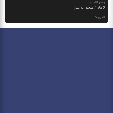
وضع اللعب:
لاعبان / متعدد اللاعبين
العربية: