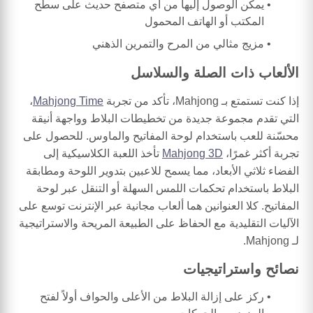
يمكن الوصول إليها من أي متصفح حديث على سطح
المكتب أو الهاتف المحمول
مزيج مثالي من المرح والتمرين الذهني
الألعاب ذات الصلة والسلاسل
إذا كنت تستمتع بـ Mahjong، تأكد من تجربة
Mahjong Time
،
التي تقدم مجموعة جديدة من تخطيطات البلاط وواجهة أنيقة
محسّنة للعب باستخدام لوحة المفاتيح والماوس. للحصول على
تجربة أكثر غمرًا،
Mahjong 3D
تأخذ اللعبة الكلاسيكية إلى
الفضاء ثلاثي الأبعاد، مما يسمح للاعبين بتدوير اللوحة ومطابقة
البلاط باستخدام تحكمات اللمس السهلة أو التنقل عبر لوحة
المفاتيح. كلا العنوانين هما ألعاب مجانية عبر الإنترنت توسع على
الآليات التقليدية مع الحفاظ على الطبيعة المريحة والاستراتيجية
لـ Mahjong.
نصائح واستراتيجيات
ركز على إزالة البلاط من الأعلى والحواف أولاً لفتح