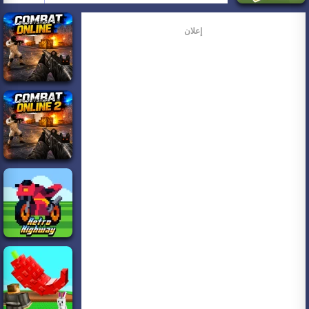
إعلان