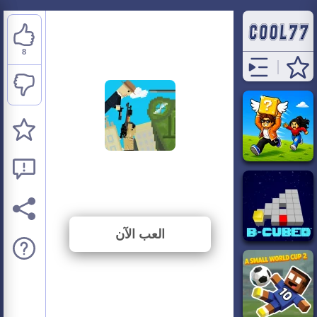
8
Getaway Shootout
⭐ 100% (8 الأصوات)
العب الآن