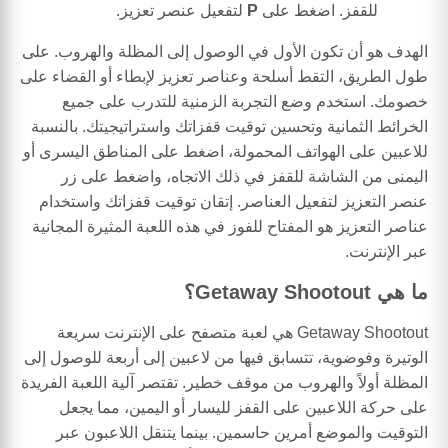
للقفز. اضغط على
P
لتفعيل عنصر تعزيز.
الهدف هو أن تكون الأول في الوصول إلى المظلة والهروب. على
طول الطريق، التقط أسلحة وعناصر تعزيز لإبطاء أو القضاء على
خصومك. استخدم وضع التجربة الزمنية للتدرب على جميع
الخرائط الثمانية وتحسين توقيت قفزاتك واستراتيجيتك. بالنسبة
للاعبين على الهواتف المحمولة، اضغط على المناطق اليسرى أو
اليمنى من الشاشة للقفز في ذلك الاتجاه، واضغط على زر
عنصر التعزيز لتفعيل العناصر. إتقان توقيت قفزاتك واستخدام
عناصر التعزيز هو المفتاح للفوز في هذه اللعبة المثيرة المجانية
عبر الإنترنت.
ما هي Getaway Shootout؟
Getaway Shootout هي لعبة متصفح على الإنترنت سريعة
الوتيرة وفوضوية، تتسابق فيها من لاعبين إلى أربعة للوصول إلى
المظلة أولاً والهروب من موقف خطير. تقتصر آلية اللعبة الفريدة
على حركة اللاعبين على القفز لليسار أو اليمين، مما يجعل
التوقيت والموضع أمرين حاسمين. بينما يتنقل اللاعبون عبر