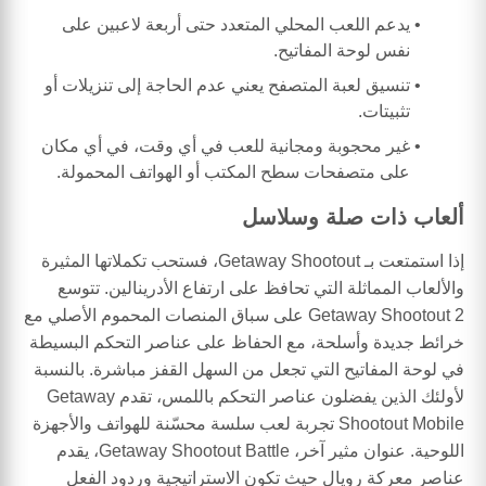
يدعم اللعب المحلي المتعدد حتى أربعة لاعبين على
نفس لوحة المفاتيح.
تنسيق لعبة المتصفح يعني عدم الحاجة إلى تنزيلات أو
تثبيتات.
غير محجوبة ومجانية للعب في أي وقت، في أي مكان
على متصفحات سطح المكتب أو الهواتف المحمولة.
ألعاب ذات صلة وسلاسل
إذا استمتعت بـ Getaway Shootout، فستحب تكملاتها المثيرة
والألعاب المماثلة التي تحافظ على ارتفاع الأدرينالين. تتوسع
Getaway Shootout 2 على سباق المنصات المحموم الأصلي مع
خرائط جديدة وأسلحة، مع الحفاظ على عناصر التحكم البسيطة
في لوحة المفاتيح التي تجعل من السهل القفز مباشرة. بالنسبة
لأولئك الذين يفضلون عناصر التحكم باللمس، تقدم Getaway
Shootout Mobile تجربة لعب سلسة محسّنة للهواتف والأجهزة
اللوحية. عنوان مثير آخر، Getaway Shootout Battle، يقدم
عناصر معركة رويال حيث تكون الاستراتيجية وردود الفعل