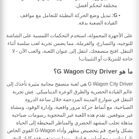
مختلفة لتحكم أفضل.
G:
تبديل وضع الحركة البطيئة للتعامل مع مواقف
القيادة الصعبة بدقة.
على الأجهزة المحمولة، استخدم التحكمات اللمسية على الشاشة
للتوجيه، والتسارع، والفرملة، مما يضمن تجربة لعب سلسة أثناء
التنقل. افتح متصفحك، انتقل إلى عنوان اللعبة، والعب الآن - لا
حاجة للتنزيلات أو التثبيتات!
ما هو G Wagon City Driver؟
G Wagon City Driver هي لعبة متصفح مجانية مثيرة تأخذك إلى
عالم القيادة الحضرية والطرق الوعرة الديناميكي. عِش تجربة
التنقل في شوارع المدينة المزدحمة خلال ساعة الذروة
الصباحية، مع أنماط حركة مرور واقعية، وإدارة الوقود، ومشاة
غير متوقعين. تقدم هذه اللعبة غير المحجوبة رسومات صباحية
مذهلة تجلب المشهد الحضري والمناظر المحيطة إلى الحياة
بشكل واضح. قم بتخصيص مظهر وأداء G-Wagon القوي الخاص
بك ليتناسب مع أسلوب قيادتك، بينما تستمتع برفقة كلبك الوفي.