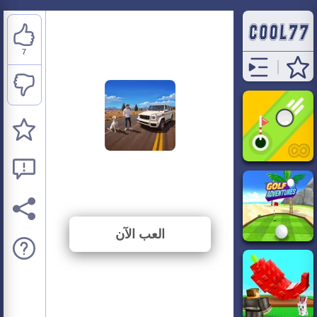
7
G Wagon City Driver
⭐ 77.78% (9 الأصوات)
العب الآن