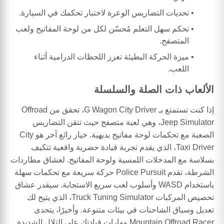
تحديات التضاريس الوعرة لاختبار تحكمك في السيارة.
تحكم سهل التعلم مُحسّن لكل من لوحة المفاتيح ولعب
المتصفح.
ميزة الحركة البطيئة تعزز اللحظات الدرامية أثناء
اللعب.
الألعاب ذات الصلة والسلسلة
إذا كنت تستمتع بـ G Wagon City Driver، تحقق من Offroad
Jeep Simulator، وهي لعبة متصفح حيث تتقن التضاريس
الصعبة مع تحكمات لوحة مفاتيح بديهية. خيار رائع آخر هو City
Taxi Driver، الذي يقدم تجربة قيادة حضرية واقعية تتكيف
بسلاسة مع المدخلات اللمسية ولوحة المفاتيح. لعشاق مطاردات
الشرطة، تقدم Police Pursuit حركة سريعة مع تحكمات سهلة
باستخدام WASD وأسلوب لعب سريع الاستجابة. سيقدر عشاق
تخصيص المركبات Truck Tuning Simulator، الذي يتيح لك
تعديل وسباق الشاحنات في بيئات متنوعة. وأخيرًا، يتحدى
Mountain Offroad Racer مهارات قيادتك على التلال الشديدة