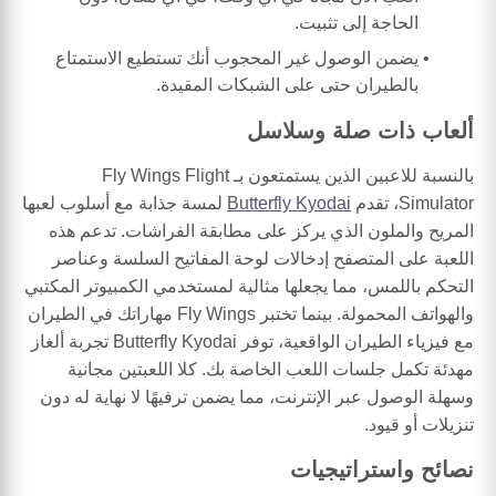
الحاجة إلى تثبيت.
يضمن الوصول غير المحجوب أنك تستطيع الاستمتاع
بالطيران حتى على الشبكات المقيدة.
ألعاب ذات صلة وسلاسل
بالنسبة للاعبين الذين يستمتعون بـ Fly Wings Flight
Simulator، تقدم
Butterfly Kyodai
لمسة جذابة مع أسلوب لعبها
المريح والملون الذي يركز على مطابقة الفراشات. تدعم هذه
اللعبة على المتصفح إدخالات لوحة المفاتيح السلسة وعناصر
التحكم باللمس، مما يجعلها مثالية لمستخدمي الكمبيوتر المكتبي
والهواتف المحمولة. بينما تختبر Fly Wings مهاراتك في الطيران
مع فيزياء الطيران الواقعية، توفر Butterfly Kyodai تجربة ألغاز
مهدئة تكمل جلسات اللعب الخاصة بك. كلا اللعبتين مجانية
وسهلة الوصول عبر الإنترنت، مما يضمن ترفيهًا لا نهاية له دون
تنزيلات أو قيود.
نصائح واستراتيجيات