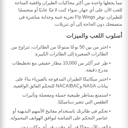
مما يجعلها واحدة من أكثر محاكيات الطيران واقعية المتاحة
للعب الآن على أي جهاز. سواء كنت لاعبًا عاديًا أو متحمسًا
للطيران، توفر Fly Wings تجربة غنية وجذابة مباشرة في
متصفحك دون الحاجة إلى أي تنزيلات.
أسلوب اللعب والميزات
اختر من بين 50 نوعًا متنوعًا من الطائرات، تتراوح من
الطائرات الصغيرة إلى الطائرات الكبيرة.
طِر عبر أكثر من 10,000 مطار حقيقي مع تخطيطات
مدرج دقيقة.
اختبر ميكانيكا الطيران المدفوعة بالفيزياء بناءً على
بيانات NASA وNACA/BAC للتحكم الفائق الواقعية.
استمتع بمناظر طبيعية جميلة ومفصلة وتأثيرات
الطقس التي تتغير ديناميكيًا.
تحكم في طائرتك باستخدام مفاتيح الأسهم البديهية أو
عناصر التحكم على الشاشة لتوافق الهواتف المحمولة.
العب الآن مجانًا في أي وقت، في أي مكان، دون