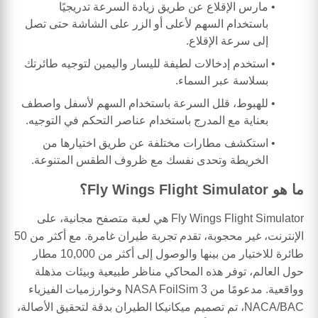
مارس الإقلاع عن طريق زيادة السرعة تدريجيًا
باستخدام السهم لأعلى أو الزر على الشاشة حتى تصل
إلى سرعة الإقلاع.
استخدم إدخالات لطيفة لليسار واليمين لتوجيه طائرتك
بسلاسة عبر السماء.
للهبوط، قلل السرعة باستخدام السهم لأسفل واصطف
بعناية مع المدرج باستخدام عناصر التحكم في التوجيه.
استكشف مطارات مختلفة عن طريق اختيارها من
الخريطة وتحدى نفسك مع ظروف الطقس المتنوعة.
ما هو Fly Wings Flight Simulator؟
Fly Wings Flight Simulator هي لعبة متصفح مجانية، على
الإنترنت، غير محجوبة، تقدم تجربة طيران غامرة. مع أكثر من 50
طائرة للاختيار من بينها والوصول إلى أكثر من 10,000 مطار
حول العالم، توفر هذه المحاكي مناظر طبيعية وبيئات مذهلة
وواقعية. مدعومًا من NASA FoilSim 3 وخوارزميات الفيزياء
NACA/BAC، تم تصميم ميكانيكا الطيران بدقة لتحقيق الأصالة،