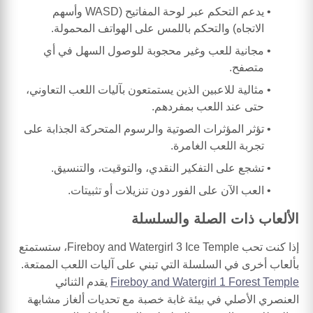
يدعم التحكم عبر لوحة المفاتيح (WASD وأسهم
الاتجاه) والتحكم باللمس على الهواتف المحمولة.
مجانية للعب وغير محجوبة للوصول السهل في أي
متصفح.
مثالية للاعبين الذين يستمتعون بآليات اللعب التعاوني،
حتى عند اللعب بمفردهم.
تؤثر المؤثرات الصوتية والرسوم المتحركة الجذابة على
تجربة اللعب الغامرة.
تشجع على التفكير النقدي، والتوقيت، والتنسيق.
العب الآن على الفور دون تنزيلات أو تثبيتات.
الألعاب ذات الصلة والسلسلة
إذا كنت تحب Fireboy and Watergirl 3 Ice Temple، ستستمتع
بألعاب أخرى في السلسلة التي تبني على آليات اللعب الممتعة.
Fireboy and Watergirl 1 Forest Temple
يقدم الثنائي
العنصري الأصلي في بيئة غابة خصبة مع تحديات ألغاز مشابهة