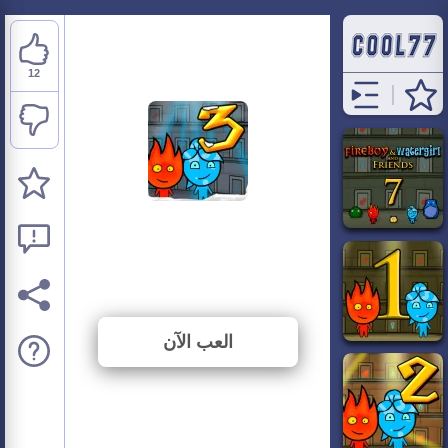
12
Fireboy and Watergirl 3
Ice Temple
⭐ 92.31% (13 الأصوات)
العب الآن