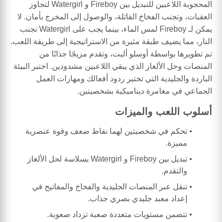
المحجوبة اللاعبين للتبديل بين Fireboy و Watergirl لتجاوز
العقبات، وتجنب الفخاخ القاتلة، والوصول إلى المخرج بأمان. لا
يمكن لـ Fireboy لمس الماء، بينما يجب على Watergirl تجنب
النار، مما يضيف طبقة مثيرة من الاستراتيجية إلى طريقة اللعب.
تم تطويرها بواسطة أوسلو ألبت، وتقدم مزيجًا جذابًا من
المنصات وحل الألغاز الذي يبقي اللاعبين مشدودين. اختبر البيئة
الباردة والجليدية التي تختبر ردود أفعالك ومهارات العمل
الجماعي في مغامرة ديناميكية بشخصيتين.
أسلوب اللعب والميزات
تحكم في شخصيتين لهما نقاط ضعف وقوة عنصرية
مميزة.
تبديل بين Fireboy و Watergirl بسلاسة لحل الألغاز
والتقدم.
تنقل عبر المنصات الجليدية والفخاخ والمفاتيح في
إعداد معبد جليدي بصري جذاب.
تتضمن مستويات متعددة صعبة تزداد صعوبة.