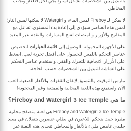
بالتبديل بين الشخصيات بشكل استراتيجي لحل الألغاز وتجنب
المخاطر.
لا يمكن لـ Fireboy لمس الماء، و Watergirl لا يمكنها لمس النار؛
لمس هذه العناصر سيؤدي إلى إعادة بدء المستوى. تفاعل مع
المفاتيح والأزرار والمنصات لفتح المسارات والتقدم عبر المعبد.
على الأجهزة المحمولة، الوصول إلى
قائمة الخيارات
لتخصيص
عناصر التحكم باللمس للحصول على أفضل تجربة لعب. اضغط
على الأزرار الاتجاهية للتحرك والقفز، واستخدم عناصر التحكم
على الشاشة للتبديل بين الشخصيات حسب الحاجة.
مارس التوقيت والتنسيق لإتقان القفزات والألغاز الصعبة. العب
الآن واستمتع بهذه اللعبة المجانية والممتعة وغير المحجوبة!
ما هي Fireboy and Watergirl 3 Ice Temple؟
Fireboy and Watergirl 3 Ice Temple هي لعبة متصفح مجانية
مثيرة حيث يتحكم اللاعبون في بطلي عنصرين يتنقلان في معبد
جليدي غامض مليء بالألغاز والمخاطر. تتحدى هذه اللعبة غير