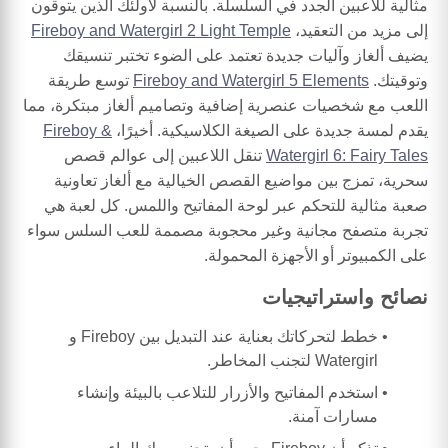
مثالية للاعبين الجدد في السلسلة. بالنسبة لأولئك الذين يتوقون
إلى مزيد من التعقيد،
Fireboy and Watergirl 2 Light Temple
يضيف ألغاز وآليات جديدة تعتمد على الضوء تختبر تنسيقك
وتوقيتك.
Fireboy and Watergirl 5 Elements
توسع طريقة
اللعب مع شخصيات عنصرية إضافية وتصاميم ألغاز مبتكرة، مما
يقدم لمسة جديدة على الصيغة الكلاسيكية. أخيرًا،
Fireboy &
Watergirl 6: Fairy Tales
تنقل اللاعبين إلى عوالم قصص
سحرية، تمزج بين مواضيع القصص الخيالية مع ألغاز تعاونية
صعبة مثالية للتحكم عبر لوحة المفاتيح واللمس. كل لعبة هي
تجربة متصفح مجانية وغير محجوبة مصممة للعب السلس سواء
على الكمبيوتر أو الأجهزة المحمولة.
نصائح واستراتيجيات
خطط لتحركاتك بعناية عند التبديل بين Fireboy و
Watergirl لتجنب المخاطر.
استخدم المفاتيح والأزرار للتلاعب بالبيئة وإنشاء
مسارات آمنة.