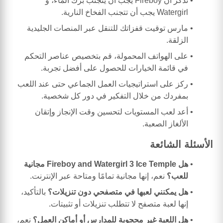
تذكر أن Fireboy يجب أن يتجنب برك الماء، و
Watergirl يجب أن تتجنب الفخاخ النارية.
مارس توقيت قفزاتك للتنقل عبر المنصات الجليدية
الزلقة.
على الهواتف المحمولة، قم بتخصيص عناصر التحكم
في قائمة الخيارات للحصول على أفضل تجربة.
ركز على استراتيجيات العمل الجماعي حتى عند اللعب
بمفردك من خلال التفكير في دور كل شخصية.
أعد لعب المستويات لتحسين وقت الإنجاز وإتقان
الألغاز الصعبة.
الأسئلة الشائعة
هل Fireboy and Watergirl 3 Ice Temple مجانية
للعب؟
نعم، إنها مجانية تمامًا ومتاحة عبر الإنترنت.
هل يمكنني لعبها في متصفحي دون تنزيلات؟
بالتأكيد،
إنها لعبة متصفح لا تتطلب تنزيلات أو تثبيتات.
هل اللعبة غير محجوبة للمدارس أو أماكن العمل؟
نعم،