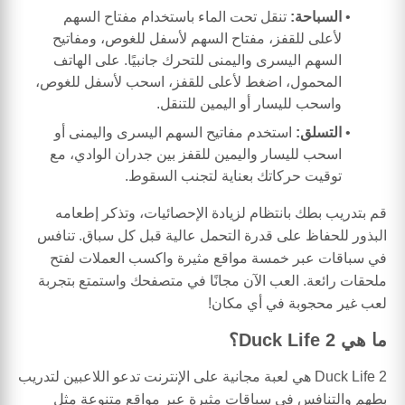
السباحة:
تنقل تحت الماء باستخدام مفتاح السهم
لأعلى للقفز، مفتاح السهم لأسفل للغوص، ومفاتيح
السهم اليسرى واليمنى للتحرك جانبيًا. على الهاتف
المحمول، اضغط لأعلى للقفز، اسحب لأسفل للغوص،
واسحب لليسار أو اليمين للتنقل.
التسلق:
استخدم مفاتيح السهم اليسرى واليمنى أو
اسحب لليسار واليمين للقفز بين جدران الوادي، مع
توقيت حركاتك بعناية لتجنب السقوط.
قم بتدريب بطك بانتظام لزيادة الإحصائيات، وتذكر إطعامه
البذور للحفاظ على قدرة التحمل عالية قبل كل سباق. تنافس
في سباقات عبر خمسة مواقع مثيرة واكسب العملات لفتح
ملحقات رائعة. العب الآن مجانًا في متصفحك واستمتع بتجربة
لعب غير محجوبة في أي مكان!
ما هي Duck Life 2؟
Duck Life 2 هي لعبة مجانية على الإنترنت تدعو اللاعبين لتدريب
بطهم والتنافس في سباقات مثيرة عبر مواقع متنوعة مثل