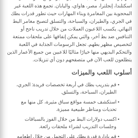
اسكتلندا، إنجلترا، مصر، هاواي، واليابان. تجمع هذه اللعبة غير
المحجوبة بين المغامرة وبناء المهارات حيث تطور قدرات بطك
في الجري، والطيران، والسباحة، والتسلق لتصبح مغامر البط
النهائي. يكسب اللاعبون العملات من خلال تدريب ناجح أو
التنافس ضد بط آخر، والتي يمكن إنفاقها على ملحقات ممتعة
لتخصيص مظهر بطهم. تجعل الرسومات الجذابة في اللعبة
والتحكم البديهي منها خيارًا مثاليًا للاعبين من جميع الأعمار الذين
يتطلعون للعب الآن في متصفحهم دون أي تنزيلات.
أسلوب اللعب والميزات
قم بتدريب بطك في أربعة تخصصات فريدة: الجري،
الطيران، السباحة، والتسلق.
استكشف خمسة مواقع سباق مثيرة، كل منها مع
تحديات ومناظر طبيعية مميزة.
اكسب دولارات البط من خلال الفوز بالسباقات
وجلسات التدريب لشراء ملحقات رائعة.
قم بإدارة قدرة بطك على التحمل من خلال إطعامه