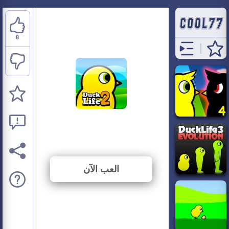
8
Duck Life 2
⭐ 80% (10 الأصوات)
العب الآن