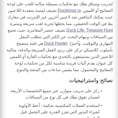
لتدريب وسباق بطك مع تحكمات بسيطة مثالية للعب على لوحة
المفاتيح أو اللمس.
Ducklings io
تضيف لمسة متعددة اللاعبين
حيث يمكنك التنافس ضد لاعبين آخرين عبر الإنترنت في معارك
بط في الوقت الحقيقي، مما يجعلها تجربة لعب سريعة ومثيرة.
Duck Life: Treasure Hunt
تضيف عنصر المغامرة، حيث تجمع
بين السباقات ومهام البحث عن الكنز التي تتطلب التنقل
المهاري والتوقيت. وأخيرًا،
Duck Hunter
هي لعبة متصفح
بأسلوب كلاسيكي تركز على ردود الفعل السريعة والدقة، مثالية
للاعبين الذين يستمتعون بالتحدي مع تحكمات الفأرة أو اللمس.
كل عنوان يقدم آليات فريدة مناسبة لكل من تحكمات لوحة
المفاتيح والمحمول، مما يضمن ساعات من المتعة والتنوع.
نصائح واستراتيجيات
ركز على تدريب متوازن عبر جميع التخصصات الأربعة
لضمان تفوق بطك في كل نوع من السباقات.
استخدم العملات المكتسبة بحكمة - أعط الأولوية
لشراء البذور التي تعزز القدرة على التحمل قبل