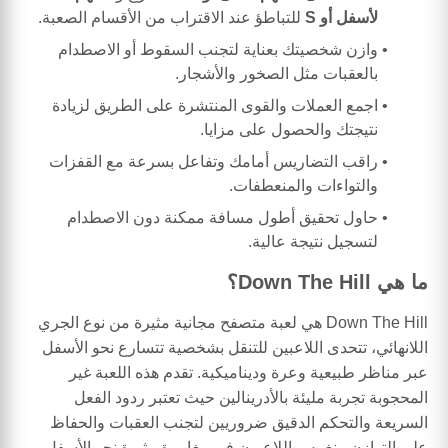
لأسفل أو S
للتباطؤ عند الاقتراب من الأقسام الصعبة.
وازن شخصيتك بعناية لتجنب السقوط أو الاصطدام
بالعقبات مثل الصخور والأشجار.
اجمع العملات والقوى المنتشرة على الطريق لزيادة
نتيجتك والحصول على مزايا.
راقب التضاريس أمامك وتفاعل بسرعة مع القفزات
والتواءات والمنعطفات.
حاول تحقيق أطول مسافة ممكنة دون الاصطدام
لتسجيل نتيجة عالية.
ما هي Down The Hill؟
Down The Hill هي لعبة متصفح مجانية مثيرة من نوع الجري
اللانهائي، تتحدى اللاعبين للتنقل بشخصية تتسارع نحو الأسفل
عبر مناظر طبيعية وعرة وديناميكية. تقدم هذه اللعبة غير
المحجوبة تجربة مليئة بالأدرينالين حيث تعتبر ردود الفعل
السريعة والتحكم الدقيق ضروريين لتجنب العقبات والحفاظ
على التوازن. ينغمس اللاعبون في مغامرة مثيرة نحو الأسفل