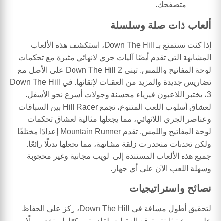
متصفحك.
ألعاب ذات صلة وسلسلة
إذا كنت تستمتع بـ Down The Hill، استكشف هذه الألعاب
المشابهة التي تقدم أيضًا آليات جري لانهائي مثيرة مع تحكمات
لوحة المفاتيح واللمس. تبني Down The Hill 2 على الأصل مع
تضاريس جديدة والمزيد من العقبات لإتقانها. في Down The Hill
3، يختبر اللاعبون فيزياء محسنة وجولات أسرع نحو الأسفل.
لعشاق أسلوب اللعب المتنوع، تجمع Hill Racer بين السباقات
وعناصر الجري اللانهائي، مما يجعلها مثالية لعشاق تحكمات
لوحة المفاتيح واللمس. تقدم Mountain Runner إعدادًا مختلفًا
ولكن تحديات منحدرات زلقة مشابهة، مما يجعلها بديلًا رائعًا.
جميع هذه الألعاب المستندة إلى الويب مجانية وغير محجوبة
وسهلة اللعب الآن على أي جهاز.
نصائح واستراتيجيات
لتحقيق أطول مسافة في Down The Hill، ركز على الحفاظ
على سرعة ثابتة وتوقع العقبات القادمة مبكرًا. استخدم ميلًا