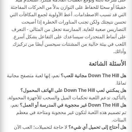
خفيفًا أو سحبًا للحفاظ على التوازن بدلاً من الحركات المفاجئة
التي قد تسبب الاصطدامات. أعط الأولوية لجمع المكافآت التي
تحسن نتيجتك ولكن تجنب المناورات الخطرة إذا أصبحت
التضاريس صعبة للغاية. الممارسة تجعل من المثالي - التعرف
على أنماط المنحدرات سيساعدك على التفاعل بشكل أسرع.
اللعب في بيئة خالية من المشتتات سيحسن أيضًا من تركيزك
وأدائك.
الأسئلة الشائعة
هل Down The Hill مجانية للعب؟
نعم، إنها لعبة متصفح مجانية
تمامًا.
هل يمكنني لعب Down The Hill على الهاتف المحمول؟
بالتأكيد، تدعم اللعبة تحكمات الميل والسحب للأجهزة المحمولة.
هل Down The Hill غير محجوبة في المدرسة أو العمل؟
نعم،
تم تصميم هذه اللعبة لتكون غير محجوبة ومتاحة في معظم
البيئات.
هل أحتاج إلى تحميل أي شيء؟
لا حاجة لتحميلات؛ العب الآن