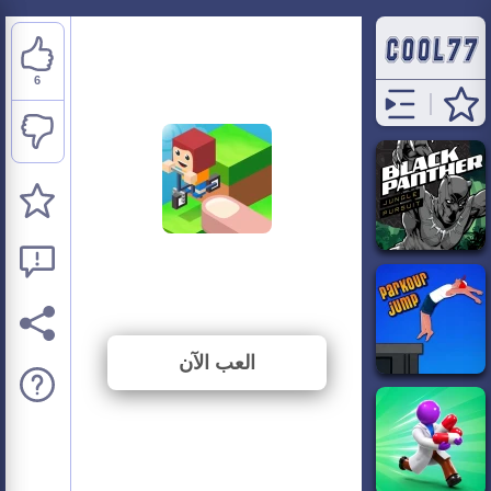
6
Down The Hill
⭐ 75% (8 الأصوات)
العب الآن