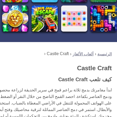
Castle Craft
الرئيسية
ألعاب الألغاز
Castle Craft
كيف تلعب Castle Craft
ابدأ مغامرتك بدمج ثلاثة براعم قمح في سرير الحديقة لزراعة محص
على الهواتف المحمولة للتنقل في الأراضي المغطاة بالضباب. استخدم 
والأبطال. استمر في دمج العناصر المماثلة لترقية محاصيلك وفتح أب
مخزونك. استكشف البيئة بعناية، وادمج بين التحكمات اللمسية أو لو