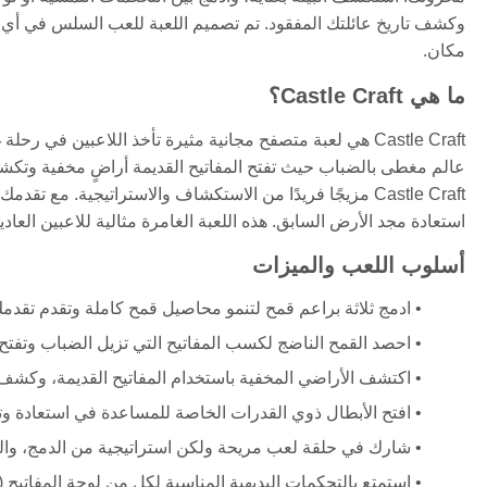
وكشف تاريخ عائلتك المفقود. تم تصميم اللعبة للعب السلس في أي
مكان.
ما هي Castle Craft؟
Castle Craft هي لعبة متصفح مجانية مثيرة تأخذ اللاعبين في
عالم مغطى بالضباب حيث تفتح المفاتيح القديمة أراضٍ مخفية وتكشف ق
Castle Craft مزيجًا فريدًا من الاستكشاف والاستراتيجية. 
استعادة مجد الأرض السابق. هذه اللعبة الغامرة مثالية للاعبين العاد
أسلوب اللعب والميزات
ادمج ثلاثة براعم قمح لتنمو محاصيل قمح كاملة وتقدم تقدم
احصد القمح الناضج لكسب المفاتيح التي تزيل الضباب وتفتح
اكتشف الأراضي المخفية باستخدام المفاتيح القديمة، وكشف
افتح الأبطال ذوي القدرات الخاصة للمساعدة في استعادة وتن
شارك في حلقة لعب مريحة ولكن استراتيجية من الدمج، وا
استمتع بالتحكمات البديهية المناسبة لكل من لوحة المفاتيح (WASD، الفأرة) والأجهزة اللمسية.