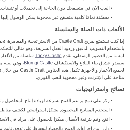
العب الآن في متصفحك دون الحاجة إلى تحميلات أو تثبيتات.
محسّنة تمامًا كلعبة متصفح غير محجوبة يمكن الوصول إليها 
الألعاب ذات الصلة والسلسلة
إذا كنت تستمتع بمزيج Castle Craft من الاستراتيجية والمغامرة، تحقق من
باستخدام التصويب الدقيق وردود الفعل السريعة، وهو مثالي للتحكمات 
لمسة من العصور الوسطى، تقدم
Tricky Castle
سلسلة من الألغاز ا
سيقدر عشاق بناء القلاع والاستكشاف
Blumgi Castle
، وهي لعبة م
لجميع الأعمار والأ
متاحة على الإنترنت وغير محجوبة للعب الفوري.
نصائح واستراتيجيات
ركز على دمج براعم القمح بسرعة لزيادة إنتاج المحاصيل وت
استخدم المفاتيح المحصودة بشكل استراتيجي لكشف مناطق 
افتح وقم بترقية الأبطال مبكرًا للحصول على مزايا في الاست
وازن بين إجراءات الدمج والحصاد للحفاظ على تدفق ثابت من