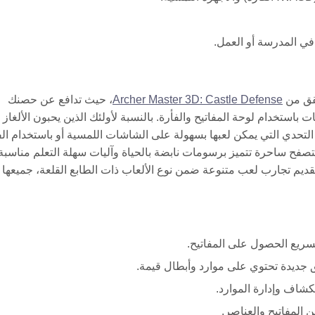
في المدرسة أو العمل.
Archer Master 3D: Castle Defense
، حيث تدافع عن حصنك
باستخدام لوحة المفاتيح والفأرة. بالنسبة لأولئك الذين يحبون الألغاز 
لتحدي التي يمكن لعبها بسهولة على الشاشات اللمسية أو باستخدام الف
تصفح ساحرة تتميز برسومات نابضة بالحياة وآليات سهلة التعلم مناسبة
جهزة. تكمل هذه العناوين Castle Craft من خلال تقديم تجارب لعب متنوعة ضمن نوع الألعاب ذات الطابع القلعة، جميعها
سريع الحصول على المفاتيح.
جديدة تحتوي على موارد وأبطال قيمة.
كشاف وإدارة الموارد.
 المفاتيح والعناصر.