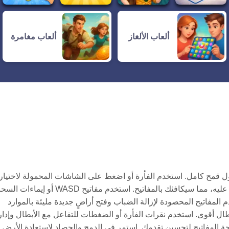
ألعاب الألغاز
ألعاب مغامرة
ول قمح كامل. استخدم الفأرة أو اضغط على الشاشات المحمولة لاختيار
ودمج العناصر بكفاءة. احصد القمح الناضج من خلال النقر أو الضغط عليه، مما سيكافئك بالمفاتيح. استخدم مفاتيح WASD أو
المفاتيح المحصودة لإزالة الضباب وفتح أراضٍ جديدة مليئة بالموارد
طال أقوى. استخدم نقرات الفأرة أو الضغطات للتفاعل مع الأبطال وإدار
حة المفاتيح لتحسين تقدمك. استمر في الدمج والحصاد لاستعادة الأرض