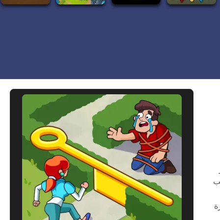
 إيماءات السحب
ة