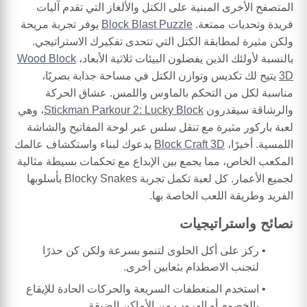
المتصفح الأخرى المبنية على الكتل والألغاز التي تقدم آليات
فريدة وتحديات ممتعة.
Block Blast Puzzle
يوفر تجربة مريحة
ولكن مثيرة لمطابقة الكتل التي تتحدى تفكيرك الاستراتيجي.
بالنسبة لأولئك الذين يفضلون البيئات ثلاثية الأبعاد،
Wood Block
3D
يتيح لك تكديس وتوازن الكتل في مساحة جذابة بصريًا،
مناسبة لكل من التحكم بالماوس واللمس. عشاق الحركة
والرشاقة سيقدرون
Stickman Parkour 2: Lucky Block
، وهي
لعبة باركور مثيرة مع تنقل سلس عبر لوحة المفاتيح والشاشة
اللمسية. أخيرًا،
Block Craft 3D
يدعوك لبناء واستكشاف عالمك
المكعب الخاص، مما يجمع بين الإبداع مع تحكمات بسيطة مثالية
لجميع الأعمار. كل لعبة تكمل تجربة Blocky Snakes بأسلوبها
الفريد وطريقة اللعب الخاصة بها.
نصائح واستراتيجيات
ركز على أكل الحلوى لتنمو بسرعة ولكن كن حذرًا
لتجنب الاصطدام بثعابين أخرى.
استخدم المنعطفات السريعة والحركات الحادة للإيقاع
بالخصوم أو الهروب من الأماكن الضيقة.