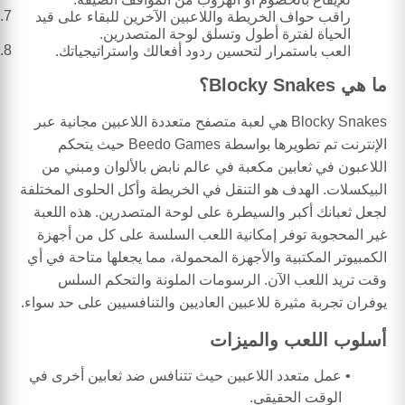
راقب حواف الخريطة واللاعبين الآخرين للبقاء على قيد
الحياة لفترة أطول وتسلق لوحة المتصدرين.
العب باستمرار لتحسين ردود أفعالك واستراتيجياتك.
ما هي Blocky Snakes؟
Blocky Snakes هي لعبة متصفح متعددة اللاعبين مجانية عبر
الإنترنت تم تطويرها بواسطة Beedo Games حيث يتحكم
اللاعبون في ثعابين مكعبة في عالم نابض بالألوان ومبني من
البيكسلات. الهدف هو التنقل في الخريطة وأكل الحلوى المختلفة
لجعل ثعبانك أكبر والسيطرة على لوحة المتصدرين. هذه اللعبة
غير المحجوبة توفر إمكانية اللعب السلسة على كل من أجهزة
الكمبيوتر المكتبية والأجهزة المحمولة، مما يجعلها متاحة في أي
وقت تريد اللعب الآن. الرسومات الملونة والتحكم السلس
يوفران تجربة مثيرة للاعبين العاديين والتنافسيين على حد سواء.
أسلوب اللعب والميزات
عمل متعدد اللاعبين حيث تتنافس ضد ثعابين أخرى في
الوقت الحقيقي.