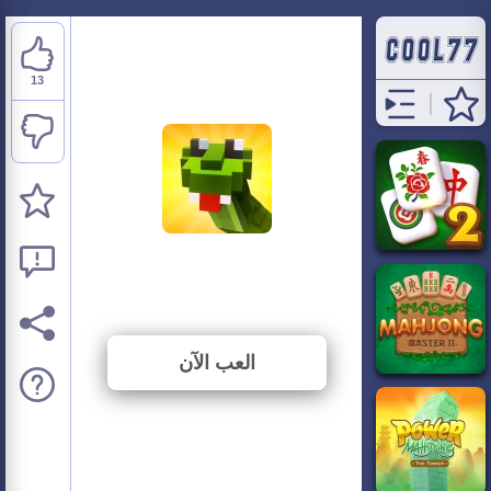
13
Blocky Snakes
⭐ 72.22% (18 الأصوات)
العب الآن